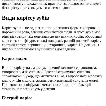
правильному положенні, як правило, залишаються чистими і
без карієсу протягом усього життя людини.
Види карієсу зубів
Карієс зубів – це одна з найпоширеніших форм захворювань
порожнини рота, з якими стикаються люди. Карієс зубів має
різні різновиди: від емалевих до дентинних носіїв, оборотний
карієс, ямки і фісури, гладкі поверхні, ранній дитячий карієс,
гострий карієс, первинний і вторинний карієс. На деяких із
них ми постараємося зупинитися докладніше.
Карієс емалі
Вплив карієсу на емаль зумовлений кислим середовищем,
створюваним бактеріями. Бактерії отримують енергію,
споживаючи цукор, що міститься в їжі, і виробляють молочну
кислоту. Ця кислота сприяє демінералізації кристалів емалі.
Пошкодження відбуватиметься постійно, поки бактерії
фізично не проникнуть у дентин.
Гострий карієс