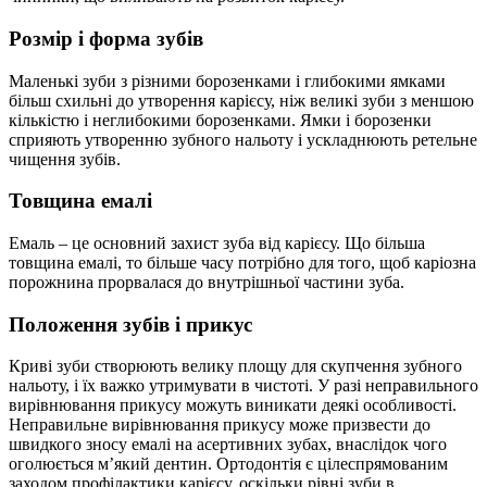
Розмір і форма зубів
Маленькі зуби з різними борозенками і глибокими ямками
більш схильні до утворення карієсу, ніж великі зуби з меншою
кількістю і неглибокими борозенками. Ямки і борозенки
сприяють утворенню зубного нальоту і ускладнюють ретельне
чищення зубів.
Товщина емалі
Емаль – це основний захист зуба від карієсу. Що більша
товщина емалі, то більше часу потрібно для того, щоб каріозна
порожнина прорвалася до внутрішньої частини зуба.
Положення зубів і прикус
Криві зуби створюють велику площу для скупчення зубного
нальоту, і їх важко утримувати в чистоті. У разі неправильного
вирівнювання прикусу можуть виникати деякі особливості.
Неправильне вирівнювання прикусу може призвести до
швидкого зносу емалі на асертивних зубах, внаслідок чого
оголюється м’який дентин. Ортодонтія є цілеспрямованим
заходом профілактики карієсу, оскільки рівні зуби в