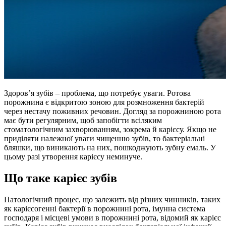
Здоров’я зубів – проблема, що потребує уваги. Ротова
порожнина є відкритою зоною для розмноження бактерій
через нестачу поживних речовин. Догляд за порожниною рота
має бути регулярним, щоб запобігти всіляким
стоматологічним захворюванням, зокрема й карієсу. Якщо не
приділяти належної уваги чищенню зубів, то бактеріальні
бляшки, що виникають на них, пошкоджують зубну емаль. У
цьому разі утворення карієсу неминуче.
Що таке карієс зубів
Патологічний процес, що залежить від різних чинників, таких
як карієсогенні бактерії в порожнині рота, імунна система
господаря і місцеві умови в порожнині рота, відомий як карієс