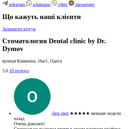
telegram
whatsapp
viber
messenger
Що кажуть наші клієнти
Залишити відгук
Стоматология Dental clinic by Dr.
Dymov
вулиця Каманіна, 16а/1, Одеса
5,0
10 reviews
oleg oleg
★★★★★
меньше недели
назад
Очень доволен!
Специально выделил время в своем плотном графике,