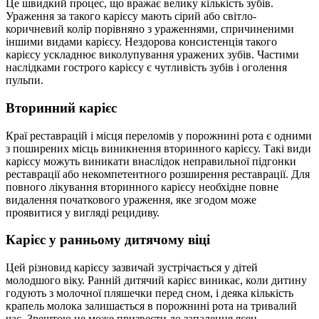
Це швидкий процес, що вражає велику кількість зубів.
Ураження за такого карієсу мають сірий або світло-
коричневий колір порівняно з ураженнями, спричиненими
іншими видами карієсу. Нездорова консистенція такого
карієсу ускладнює виколупування уражених зубів. Частими
наслідками гострого карієсу є чутливість зубів і оголення
пульпи.
Вторинний карієс
Краї реставрацій і місця переломів у порожнині рота є одними
з поширених місць виникнення вторинного карієсу. Такі види
карієсу можуть виникати внаслідок неправильної підгонки
реставрації або некомпетентного розширення реставрації. Для
повного лікування вторинного карієсу необхідне повне
видалення початкового ураження, яке згодом може
проявитися у вигляді рецидиву.
Карієс у ранньому дитячому віці
Цей різновид карієсу зазвичай зустрічається у дітей
молодшого віку. Ранній дитячий карієс виникає, коли дитину
годують з молочної пляшечки перед сном, і деяка кількість
крапель молока залишається в порожнині рота на тривалий
час. Зрештою це може призвести до запалення ясен,