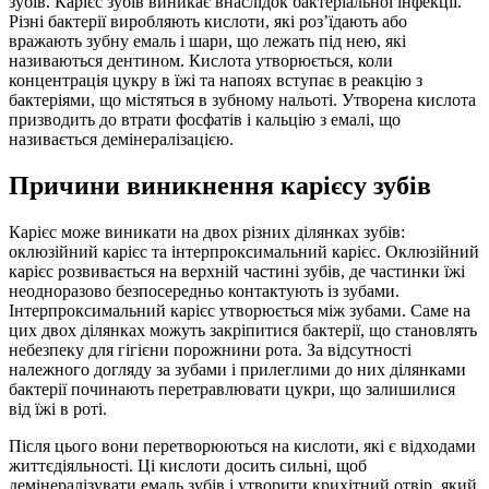
зубів. Карієс зубів виникає внаслідок бактеріальної інфекції.
Різні бактерії виробляють кислоти, які роз’їдають або
вражають зубну емаль і шари, що лежать під нею, які
називаються дентином. Кислота утворюється, коли
концентрація цукру в їжі та напоях вступає в реакцію з
бактеріями, що містяться в зубному нальоті. Утворена кислота
призводить до втрати фосфатів і кальцію з емалі, що
називається демінералізацією.
Причини виникнення карієсу зубів
Карієс може виникати на двох різних ділянках зубів:
оклюзійний карієс та інтерпроксимальний карієс. Оклюзійний
карієс розвивається на верхній частині зубів, де частинки їжі
неодноразово безпосередньо контактують із зубами.
Інтерпроксимальний карієс утворюється між зубами. Саме на
цих двох ділянках можуть закріпитися бактерії, що становлять
небезпеку для гігієни порожнини рота. За відсутності
належного догляду за зубами і прилеглими до них ділянками
бактерії починають перетравлювати цукри, що залишилися
від їжі в роті.
Після цього вони перетворюються на кислоти, які є відходами
життєдіяльності. Ці кислоти досить сильні, щоб
демінералізувати емаль зубів і утворити крихітний отвір, який