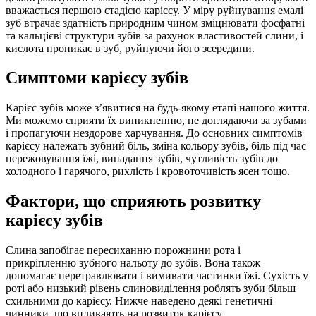
вважається першою стадією карієсу. У міру руйнування емалі
зуб втрачає здатність природним чином зміцнювати фосфатні
та кальцієві структури зубів за рахунок властивостей слини, і
кислота проникає в зуб, руйнуючи його зсередини.
Симптоми карієсу зубів
Карієс зубів може з’явитися на будь-якому етапі нашого життя.
Ми можемо сприяти їх виникненню, не доглядаючи за зубами
і пропагуючи нездорове харчування. До основних симптомів
карієсу належать зубний біль, зміна кольору зубів, біль під час
пережовування їжі, випадання зубів, чутливість зубів до
холодного і гарячого, рихлість і кровоточивість ясен тощо.
Фактори, що сприяють розвитку
карієсу зубів
Слина запобігає пересиханню порожнини рота і
прикріпленню зубного нальоту до зубів. Вона також
допомагає перетравлювати і вимивати частинки їжі. Сухість у
роті або низький рівень слиновиділення роблять зуби більш
схильними до карієсу. Нижче наведено деякі генетичні
чинники, що впливають на розвиток карієсу.