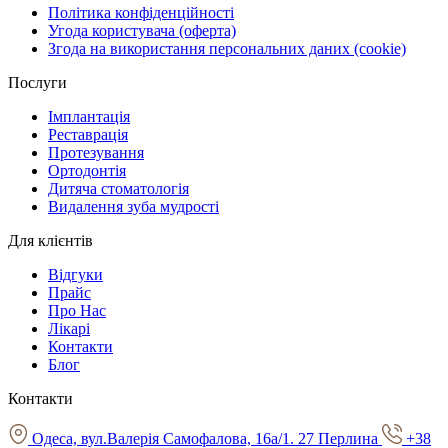
Політика конфіденційності
Угода користувача (оферта)
Згода на використання персональних даних (cookie)
Послуги
Імплантація
Реставрація
Протезування
Ортодонтія
Дитяча стоматологія
Видалення зуба мудрості
Для клієнтів
Відгуки
Прайс
Про Нас
Лікарі
Контакти
Блог
Контакти
Одеса, вул.Валерія Самофалова, 16а/1. 27 Перлина
+38