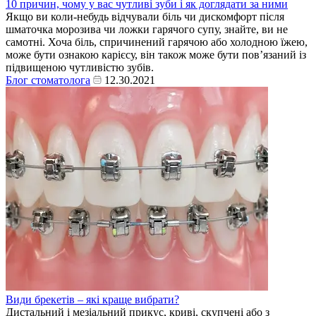
10 причин, чому у вас чутливі зуби і як доглядати за ними
Якщо ви коли-небудь відчували біль чи дискомфорт після
шматочка морозива чи ложки гарячого супу, знайте, ви не
самотні. Хоча біль, спричинений гарячою або холодною їжею,
може бути ознакою карієсу, він також може бути пов’язаний із
підвищеною чутливістю зубів.
Блог стоматолога
12.30.2021
Види брекетів – які краще вибрати?
Дистальний і мезіальний прикус, криві, скупчені або з