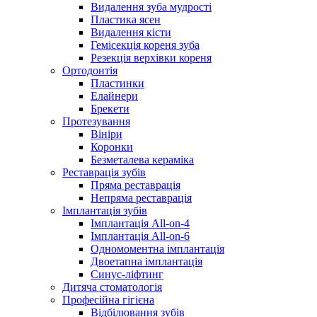
Видалення зуба мудрості
Пластика ясен
Видалення кісти
Гемісекція кореня зуба
Резекція верхівки кореня
Ортодонтія
Пластинки
Елайнери
Брекети
Протезування
Вініри
Коронки
Безметалева кераміка
Реставрація зубів
Пряма реставрація
Непряма реставрація
Імплантація зубів
Імплантація All-on-4
Імплантація All-on-6
Одномоментна імплантація
Двоетапна імплантація
Синус-ліфтинг
Дитяча стоматологія
Професійна гігієна
Відбілювання зубів