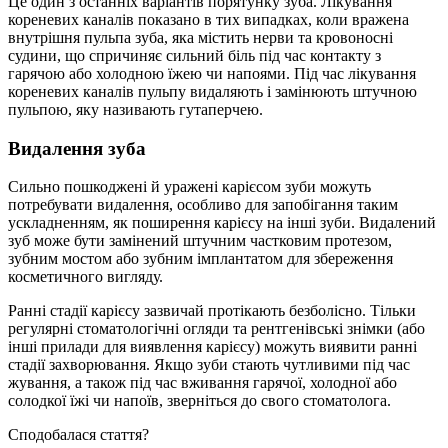
Це один з останніх варіантів порятунку зуба. Лікування
кореневих каналів показано в тих випадках, коли вражена
внутрішня пульпа зуба, яка містить нерви та кровоносні
судини, що спричиняє сильний біль під час контакту з
гарячою або холодною їжею чи напоями. Під час лікування
кореневих каналів пульпу видаляють і замінюють штучною
пульпою, яку називають гутаперчею.
Видалення зуба
Сильно пошкоджені й уражені карієсом зуби можуть
потребувати видалення, особливо для запобігання таким
ускладненням, як поширення карієсу на інші зуби. Видалений
зуб може бути замінений штучним частковим протезом,
зубним мостом або зубним імплантатом для збереження
косметичного вигляду.
Ранні стадії карієсу зазвичай протікають безболісно. Тільки
регулярні стоматологічні огляди та рентгенівські знімки (або
інші прилади для виявлення карієсу) можуть виявити ранні
стадії захворювання. Якщо зуби стають чутливими під час
жування, а також під час вживання гарячої, холодної або
солодкої їжі чи напоїв, зверніться до свого стоматолога.
Сподобалася стаття?