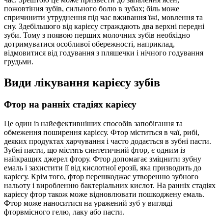
пожовтіння зубів, сильного болю в зубах; біль може
спричинити утруднення під час вживання їжі, мовлення та
сну. Здебільшого від карієсу страждають два верхні передні
зуби. Тому з появою перших молочних зубів необхідно
дотримуватися особливої обережності, наприклад,
відмовитися від годування з пляшечки і нічного годування
грудьми.
Види лікування карієсу зубів
Фтор на ранніх стадіях карієсу
Це один із найефективніших способів запобігання та
обмеження поширення карієсу. Фтор міститься в чаї, рибі,
деяких продуктах харчування і часто додається в зубні пасти.
Зубні пасти, що містять синтетичний фтор, є одним із
найкращих джерел фтору. Фтор допомагає зміцнити зубну
емаль і захистити її від кислотної ерозії, яка призводить до
карієсу. Крім того, фтор перешкоджає утворенню зубного
нальоту і виробленню бактеріальних кислот. На ранніх стадіях
карієсу фтор також може відновлювати пошкоджену емаль.
Фтор може наноситися на уражений зуб у вигляді
фторвмісного гелю, лаку або пасти.