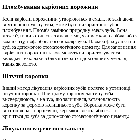
Пломбування каріозних порожнин
Коли каріозні порожнини утворюються в емалі, не зачіпаючи
внутрішню пульпу зуба, може бути використано зубне
пломбування. Пломба замінює природну емаль зуба. Вона
може бути виготовлена з амальгами, яка має колір срібла, або з
композиту, пофарбованого в колір зуба. Пломба фіксується на
зубі за допомогою стоматологічного цементу. Для заповнення
каріозних порожнин також можуть використовуватися
вкладки і накладки з більш твердих і довговічних металів,
таких як золото.
Штучні коронки
Інший метод лікування каріозних зубів полягає в установці
штучної коронки. При цьому каріозну частину зуба
висвердлюють, а на зуб, що залишився, встановлюють
коронку за формою колишнього зуба. Коронка може бути
виготовлена з порцеляни, кераміки, золота або скла і
кріпиться до зуба за допомогою стоматологічного цементу.
Лікування кореневого каналу