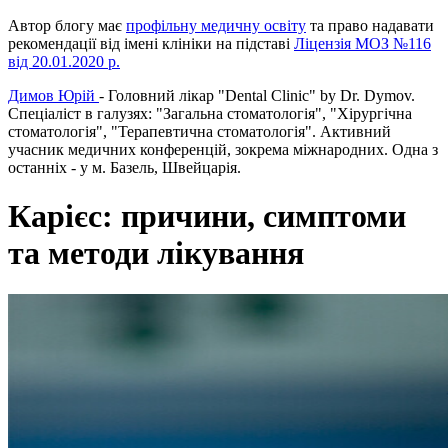
Автор блогу має
профільну медичну освіту
та право надавати
рекомендації від імені клініки на підставі
Ліцензія МОЗ №116
від 20.01.2020 р.
Димов Юрій
- Головний лікар "Dental Clinic" by Dr. Dymov.
Спеціаліст в галузях: "Загальна стоматологія", "Хірургічна
стоматологія", "Терапевтична стоматологія". Активний
учасник медичних конференцій, зокрема міжнародних. Одна з
останніх - у м. Базель, Швейцарія.
Карієс: причини, симптоми
та методи лікування