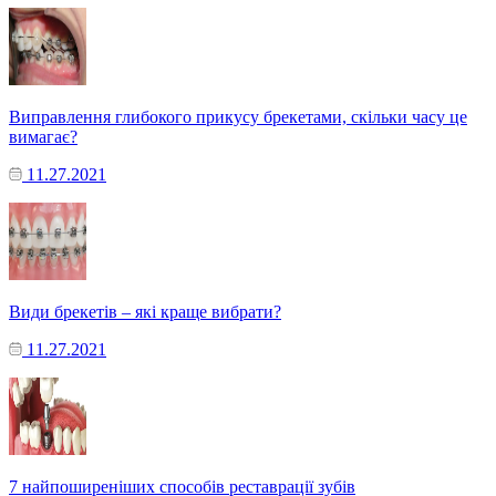
Виправлення глибокого прикусу брекетами, скільки часу це
вимагає?
11.27.2021
Види брекетів – які краще вибрати?
11.27.2021
7 найпоширеніших способів реставрації зубів