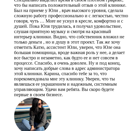
что бы написать положительный отзыв о этой клинике.
Был на приеме у Юли , врач высокого уровня, сделала
сложную работу профессионально и с легкостью, честно
говоря, чуть
… More
не уснул в кресле, комфортно и с
душей. Пока Юля трудилась, я получал удовольствие,
слушая приятную музыку и смотря на красивый
интерьер клиники. Видно, что собственник вложил не
только деньги , но и душу в этот проект. Так же хочу
отметить Катю, ассистент Юли, уверен, что Юле она
большая помощница, вроде важная роль у нее, а делает
все быстро и незаметно, как будто ее и нет совсем в
процессе. Спасибо, я очень доволен. Ну и под конец,
хочу написать добрые слова в адрес администратора
этой клиники. Карина, спасибо тебе за то, что
порекомендовала мне эту клинику. Уверен, что ты
являешься ее украшением и надежным, системным
управляющим. Удачи вам ребята. Вы скоро будете
первые в своем бизнесе.