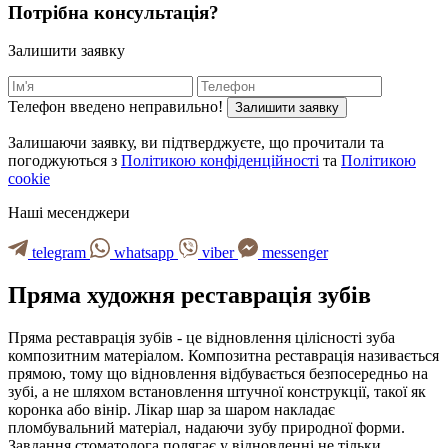
Потрібна консультація?
Залишити заявку
Телефон введено неправильно!
Залишити заявку
Залишаючи заявку, ви підтверджуєте, що прочитали та
погоджуються з
Політикою конфіденційності
та
Політикою
cookie
Наші месенджери
telegram
whatsapp
viber
messenger
Пряма художня реставрація зубів
Пряма реставрація зубів - це відновлення цілісності зуба
композитним матеріалом. Композитна реставрація називається
прямою, тому що відновлення відбувається безпосередньо на
зубі, а не шляхом встановлення штучної конструкції, такої як
коронка або вінір. Лікар шар за шаром накладає
пломбувальний матеріал, надаючи зубу природної форми.
Завдання стоматолога полягає у відновленні не тільки