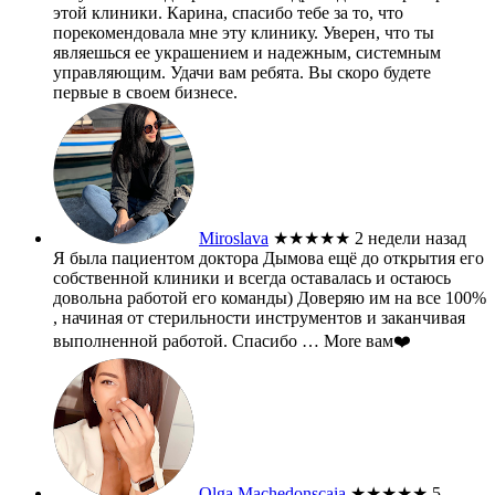
этой клиники. Карина, спасибо тебе за то, что
порекомендовала мне эту клинику. Уверен, что ты
являешься ее украшением и надежным, системным
управляющим. Удачи вам ребята. Вы скоро будете
первые в своем бизнесе.
Miroslava
★★★★★
2 недели назад
Я была пациентом доктора Дымова ещё до открытия его
собственной клиники и всегда оставалась и остаюсь
довольна работой его команды) Доверяю им на все 100%
, начиная от стерильности инструментов и заканчивая
выполненной работой. Спасибо
… More
вам❤️
Olga Machedonscaia
★★★★★
5