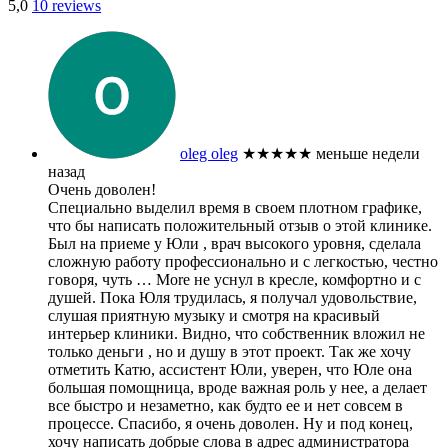
5,0
10 reviews
oleg oleg
★★★★★
меньше недели
назад
Очень доволен!
Специально выделил время в своем плотном графике,
что бы написать положительный отзыв о этой клинике.
Был на приеме у Юли , врач высокого уровня, сделала
сложную работу профессионально и с легкостью, честно
говоря, чуть
… More
не уснул в кресле, комфортно и с
душей. Пока Юля трудилась, я получал удовольствие,
слушая приятную музыку и смотря на красивый
интерьер клиники. Видно, что собственник вложил не
только деньги , но и душу в этот проект. Так же хочу
отметить Катю, ассистент Юли, уверен, что Юле она
большая помощница, вроде важная роль у нее, а делает
все быстро и незаметно, как будто ее и нет совсем в
процессе. Спасибо, я очень доволен. Ну и под конец,
хочу написать добрые слова в адрес администратора