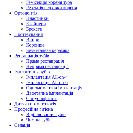
Гемісекція кореня зуба
Резекція верхівки кореня
Ортодонтія
Пластинки
Елайнери
Брекети
Протезування
Вініри
Коронки
Безметалева кераміка
Реставрація зубів
Пряма реставрація
Непряма реставрація
Імплантація зубів
Імплантація All-on-4
Імплантація All-on-6
Одномоментна імплантація
Двоетапна імплантація
Синус-ліфтинг
Дитяча стоматологія
Професійна гігієна
Відбілювання зубів
Чистка зубів
Седація