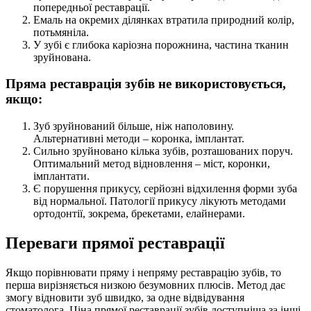
попередньої реставрації.
Емаль на окремих ділянках втратила природний колір,
потьмяніла.
У зубі є глибока каріозна порожнина, частина тканин
зруйнована.
Пряма реставрація зубів не використовується,
якщо:
Зуб зруйнований більше, ніж наполовину.
Альтернативні методи – коронка, імплантат.
Сильно зруйновано кілька зубів, розташованих поруч.
Оптимальний метод відновлення – міст, коронки,
імплантати.
Є порушення прикусу, серйозні відхилення форми зуба
від нормальної. Патології прикусу лікують методами
ортодонтії, зокрема, брекетами, елайнерами.
Переваги прямої реставрації
Якщо порівнювати пряму і непряму реставрацію зубів, то
перша вирізняється низкою безумовних плюсів. Метод дає
змогу відновити зуб швидко, за одне відвідування
стоматолога. Ціна прямої реставрації зубів доступніша за інші