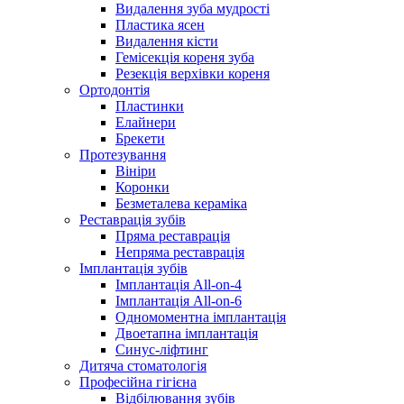
Видалення зуба мудрості
Пластика ясен
Видалення кісти
Гемісекція кореня зуба
Резекція верхівки кореня
Ортодонтія
Пластинки
Елайнери
Брекети
Протезування
Вініри
Коронки
Безметалева кераміка
Реставрація зубів
Пряма реставрація
Непряма реставрація
Імплантація зубів
Імплантація All-on-4
Імплантація All-on-6
Одномоментна імплантація
Двоетапна імплантація
Синус-ліфтинг
Дитяча стоматологія
Професійна гігієна
Відбілювання зубів