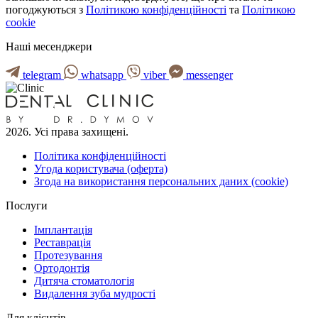
погоджуються з
Політикою конфіденційності
та
Політикою
cookie
Наші месенджери
telegram
whatsapp
viber
messenger
2026. Усі права захищені.
Політика конфіденційності
Угода користувача (оферта)
Згода на використання персональних даних (cookie)
Послуги
Імплантація
Реставрація
Протезування
Ортодонтія
Дитяча стоматологія
Видалення зуба мудрості
Для клієнтів