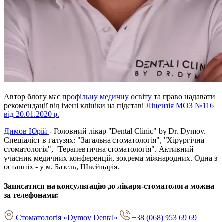
Автор блогу має
профільну медичну освіту
та право надавати
рекомендації від імені клініки на підставі
Ліцензія МОЗ №116
від 20.01.2020 р.
Димов Юрій
- Головний лікар "Dental Clinic" by Dr. Dymov.
Спеціаліст в галузях: "Загальна стоматологія", "Хірургічна
стоматологія", "Терапевтична стоматологія". Активний
учасник медичних конференцій, зокрема міжнародних. Одна з
останніх - у м. Базель, Швейцарія.
Записатися на консультацію до лікаря-стоматолога можна
за телефонами:
Стоматологія «Dymov Dental»
+38 (068) 953 69 69