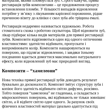
матеріалів, якими пломбується зуб. Строго кажучи, пряма
реставрація зубів композитами – це продовження процесу
встановлення пломби. У більшості випадків відновлення
потрібне у зв’язку з лікуванням каріозної порожнини, рідше
причиною візиту до клініки є скол зуба або тріщина емалі.
Реставрація недаремно називається художньою. Робота
стоматолога схожа з роботою скульптора. Щоб відновити зуб,
лікар підбирає кілька видів матеріалів для прямої реставрації
зубів. Композити відрізняються один від одного оптичними
властивостями: здатністю відбивати, пропускати і
випромінювати колір. Композити нашаровуються на
поверхню, що підлягає відновленню, і завдяки їхньому
поєднанню вдається домогтися максимально натурального
ефекту, коли відновлений зуб має природний вигляд.
Композити – “хамелеони”
Нова техніка прямої реставрації зубів доводить результат
буквально до досконалості. Композит імітує структуру зуба і
копіює його здатність відбивати світло дифузно, розсіяно.
Тобто поверхня “хамелеона” не гладенька, а складається з
мікроскопічних поверхонь, які відбивають не тільки зовнішнє
світло, а й відбите світло одне одного. За рахунок своїх
фізичних властивостей матеріал ідеально адаптується під