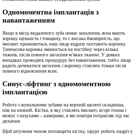
Одномоментна імплантація з
навантаженням
Якщо в місці видаленого зуба немає запалення, ясна мають
хорошу щільність і товщину, то є висока ймовірність, що
імплант приживеться, наш лікар відразу поставить коронку.
Тимчасова коронка змінюється на постійну через кілька
тижнів, після повного загоєння м’яких тканин. У деяких
випадках проводять процедуру без навантаження, тобто лікар
радить дочекатися загоєння, і коронку ставлять тільки після
повного відновлення ясен.
Синус-ліфтинг з одномоментною
імплантацією
Робота з жувальними зубами на верхній щелепі складніша,
ніж на нижній. Кістка, в яку ставлять імплант, вгорі тонша і
межує з пазухами – камерами, в які повітря потрапляє під час
дихання.
Щоб штучним чином потовщити кістку, хірург робить надріз у