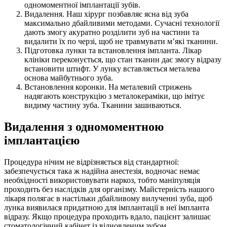
одномоментної імплантації зубів.
Видалення. Наш хірург позбавляє ясна від зуба
максимально дбайливими методами. Сучасні технології
дають змогу акуратно розділити зуб на частини та
видалити їх по черзі, щоб не травмувати м’які тканини.
Підготовка лунки та встановлення імпланта. Лікар
клініки переконується, що стан тканин дає змогу відразу
встановити штифт. У лунку вставляється металева
основа майбутнього зуба.
Встановлення коронки. На металевий стрижень
надягають конструкцію з металокераміки, що імітує
видиму частину зуба. Тканини зашиваються.
Видалення з одномоментною
імплантацією
Процедура нічим не відрізняється від стандартної:
забезпечується така ж надійна анестезія, водночас немає
необхідності використовувати наркоз, тобто маніпуляція
проходить без наслідків для організму. Майстерність нашого
лікаря полягає в настільки дбайливому вилученні зуба, щоб
лунка виявилася придатною для імплантації в неї імпланта
відразу. Якщо процедура проходить вдало, пацієнт залишає
стоматологічний кабінет із відновленим зубом.