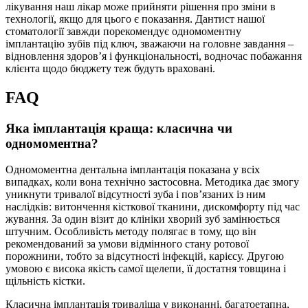
лікування наш лікар може прийняти рішення про зміни в
технології, якщо для цього є показання. Дантист нашої
стоматології завжди порекомендує одномоментну
імплантацію зубів під ключ, зважаючи на головне завдання –
відновлення здоров’я і функціональності, водночас побажання
клієнта щодо бюджету теж будуть враховані.
FAQ
Яка імплантація краща: класична чи
одномоментна?
Одномоментна дентальна імплантація показана у всіх
випадках, коли вона технічно застосовна. Методика дає змогу
уникнути тривалої відсутності зуба і пов’язаних із ним
наслідків: витончення кісткової тканини, дискомфорту під час
жування. За один візит до клініки хворий зуб замінюється
штучним. Особливість методу полягає в тому, що він
рекомендований за умови відмінного стану ротової
порожнини, тобто за відсутності інфекцій, карієсу. Другою
умовою є висока якість самої щелепи, її достатня товщина і
щільність кістки.
Класична імплантація триваліша у виконанні, багатоетапна,