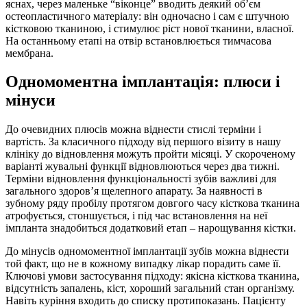
яснах, через маленьке “віконце” вводить деякий об’єм
остеопластичного матеріалу: він одночасно і сам є штучною
кістковою тканиною, і стимулює ріст нової тканини, власної.
На останньому етапі на отвір встановлюється тимчасова
мембрана.
Одномоментна імплантація: плюси і
мінуси
До очевидних плюсів можна віднести стислі терміни і
вартість. За класичного підходу від першого візиту в нашу
клініку до відновлення можуть пройти місяці. У скороченому
варіанті жувальні функції відновлюються через два тижні.
Терміни відновлення функціональності зубів важливі для
загального здоров’я щелепного апарату. За наявності в
зубному ряду пробілу протягом довгого часу кісткова тканина
атрофується, стоншується, і під час встановлення на неї
імпланта знадобиться додатковий етап – нарощування кістки.
До мінусів одномоментної імплантації зубів можна віднести
той факт, що не в кожному випадку лікар порадить саме її.
Ключові умови застосування підходу: якісна кісткова тканина,
відсутність запалень, кіст, хороший загальний стан організму.
Навіть куріння входить до списку протипоказань. Пацієнту