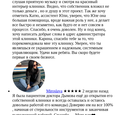
слушая приятную музыку и смотря на красивый
интерьер клиники. Видно, что собственник вложил не
только деньги , но и душу в этот проект. Так же хочу
отметить Катю, ассистент Юли, уверен, что Юле она
большая помощница, вроде важная роль у нее, а делает
все быстро и незаметно, как будто ее и нет совсем в
процессе. Спасибо, я очень доволен. Ну и под конец,
хочу написать добрые слова в адрес администратора
этой клиники. Карина, спасибо тебе за то, что
порекомендовала мне эту клинику. Уверен, что ты
являешься ее украшением и надежным, системным
управляющим. Удачи вам ребята. Вы скоро будете
первые в своем бизнесе.
Miroslava
★★★★★
2 недели назад
Я была пациентом доктора Дымова ещё до открытия его
собственной клиники и всегда оставалась и остаюсь
довольна работой его команды) Доверяю им на все 100%
, начиная от стерильности инструментов и заканчивая
выполненной работой. Спасибо
… More
вам❤️