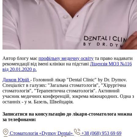
Автор блогу має
профільну медичну освіту
та право надавати
рекомендації від імені клініки на підставі
Ліцензія МОЗ №116
від 20.01.2020 р.
Димов Юрій
- Головний лікар "Dental Clinic" by Dr. Dymov.
Спеціаліст в галузях: "Загальна стоматологія", "Хірургічна
стоматологія", "Терапевтична стоматологія". Активний
учасник медичних конференцій, зокрема міжнародних. Одна з
останніх - у м. Базель, Швейцарія.
Записатися на консультацію до лікаря-стоматолога можна
за телефонами:
Стоматологія «Dymov Dental»
+38 (068) 953 69 69