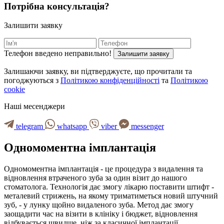
Потрібна консультація?
Залишити заявку
Телефон введено неправильно!
Залишити заявку
Залишаючи заявку, ви підтверджуєте, що прочитали та
погоджуються з
Політикою конфіденційності
та
Політикою
cookie
Наші месенджери
telegram
whatsapp
viber
messenger
Одномоментна імплантація
Одномоментна імплантація - це процедура з видалення та
відновлення втраченого зуба за один візит до нашого
стоматолога. Технологія дає змогу лікарю поставити штифт -
металевий стрижень, на якому триматиметься новий штучний
зуб, - у лунку щойно видаленого зуба. Метод дає змогу
заощадити час на візити в клініку і бюджет, відновлення
відбувається швидше, ніж за класичної імплантації.