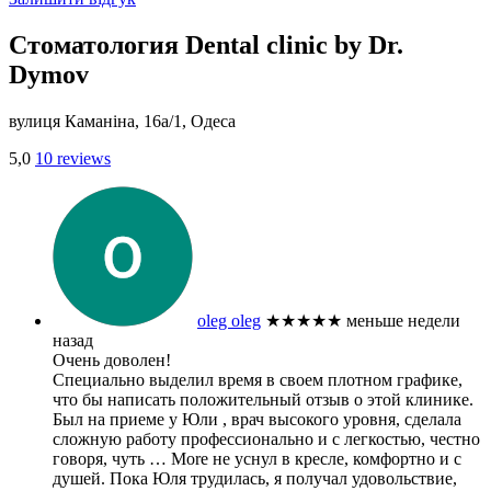
Стоматология Dental clinic by Dr.
Dymov
вулиця Каманіна, 16а/1, Одеса
5,0
10 reviews
oleg oleg
★★★★★
меньше недели
назад
Очень доволен!
Специально выделил время в своем плотном графике,
что бы написать положительный отзыв о этой клинике.
Был на приеме у Юли , врач высокого уровня, сделала
сложную работу профессионально и с легкостью, честно
говоря, чуть
… More
не уснул в кресле, комфортно и с
душей. Пока Юля трудилась, я получал удовольствие,