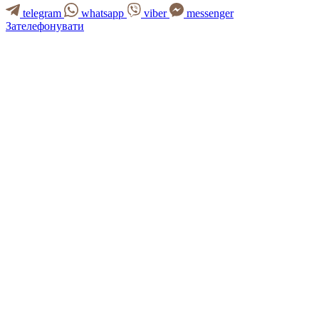
telegram
whatsapp
viber
messenger
Зателефонувати