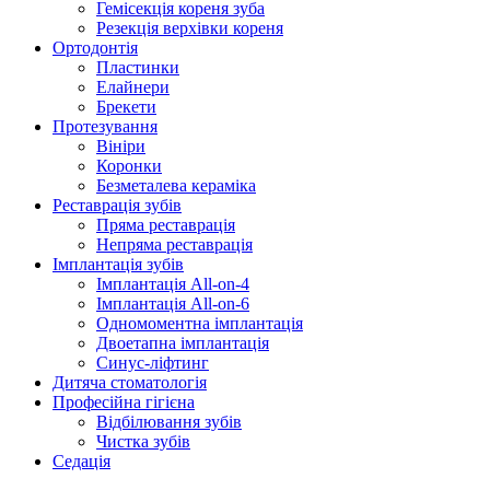
Гемісекція кореня зуба
Резекція верхівки кореня
Ортодонтія
Пластинки
Елайнери
Брекети
Протезування
Вініри
Коронки
Безметалева кераміка
Реставрація зубів
Пряма реставрація
Непряма реставрація
Імплантація зубів
Імплантація All-on-4
Імплантація All-on-6
Одномоментна імплантація
Двоетапна імплантація
Синус-ліфтинг
Дитяча стоматологія
Професійна гігієна
Відбілювання зубів
Чистка зубів
Седація