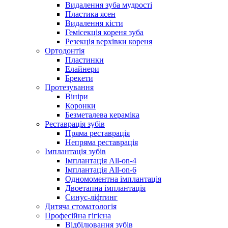
Видалення зуба мудрості
Пластика ясен
Видалення кісти
Гемісекція кореня зуба
Резекція верхівки кореня
Ортодонтія
Пластинки
Елайнери
Брекети
Протезування
Вініри
Коронки
Безметалева кераміка
Реставрація зубів
Пряма реставрація
Непряма реставрація
Імплантація зубів
Імплантація All-on-4
Імплантація All-on-6
Одномоментна імплантація
Двоетапна імплантація
Синус-ліфтинг
Дитяча стоматологія
Професійна гігієна
Відбілювання зубів