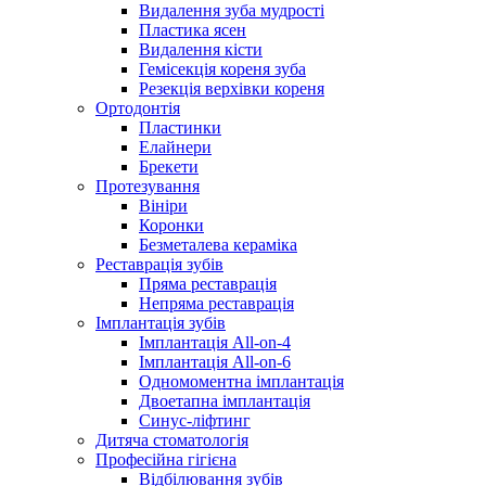
Видалення зуба мудрості
Пластика ясен
Видалення кісти
Гемісекція кореня зуба
Резекція верхівки кореня
Ортодонтія
Пластинки
Елайнери
Брекети
Протезування
Вініри
Коронки
Безметалева кераміка
Реставрація зубів
Пряма реставрація
Непряма реставрація
Імплантація зубів
Імплантація All-on-4
Імплантація All-on-6
Одномоментна імплантація
Двоетапна імплантація
Синус-ліфтинг
Дитяча стоматологія
Професійна гігієна
Відбілювання зубів