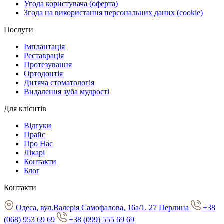
Угода користувача (оферта)
Згода на використання персональних даних (cookie)
Послуги
Імплантація
Реставрація
Протезування
Ортодонтія
Дитяча стоматологія
Видалення зуба мудрості
Для клієнтів
Відгуки
Прайс
Про Нас
Лікарі
Контакти
Блог
Контакти
Одеса, вул.Валерія Самофалова, 16а/1. 27 Перлина
+38
(068) 953 69 69
+38 (099) 555 69 69