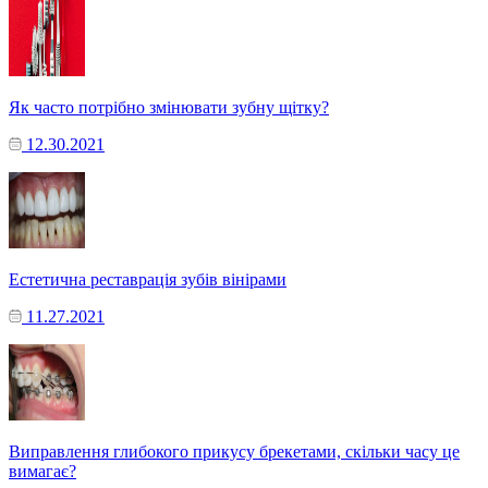
Як часто потрібно змінювати зубну щітку?
12.30.2021
Естетична реставрація зубів вінірами
11.27.2021
Виправлення глибокого прикусу брекетами, скільки часу це
вимагає?