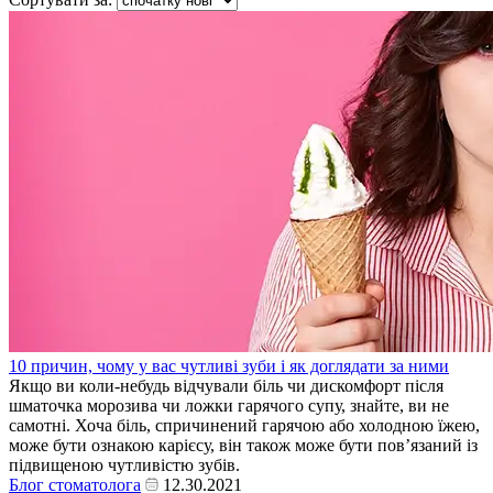
10 причин, чому у вас чутливі зуби і як доглядати за ними
Якщо ви коли-небудь відчували біль чи дискомфорт після
шматочка морозива чи ложки гарячого супу, знайте, ви не
самотні. Хоча біль, спричинений гарячою або холодною їжею,
може бути ознакою карієсу, він також може бути пов’язаний із
підвищеною чутливістю зубів.
Блог стоматолога
12.30.2021