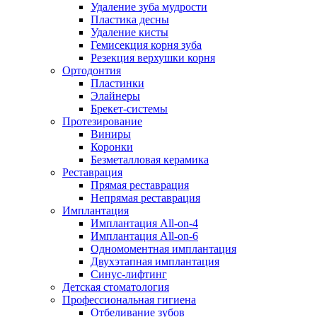
Удаление зуба мудрости
Пластика десны
Удаление кисты
Гемисекция корня зуба
Резекция верхушки корня
Ортодонтия
Пластинки
Элайнеры
Брекет-системы
Протезирование
Виниры
Коронки
Безметалловая керамика
Реставрация
Прямая реставрация
Непрямая реставрация
Имплантация
Имплантация All-on-4
Имплантация All-on-6
Одномоментная имплантация
Двухэтапная имплантация
Синус-лифтинг
Детская стоматология
Профессиональная гигиена
Отбеливание зубов