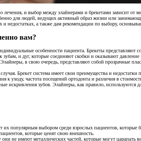
о лечения, и выбор между элайнерами и брекетами зависит от м
обенно для людей, ведущих активный образ жизни или занимающи
х и недостатках, а также дам рекомендации по выбору, основыва
менно вам?
ндивидуальные особенности пациента. Брекеты представляют с
к зубам, и дуг, которые соединяют скобки и оказывают давление
Элайнеры, в свою очередь, представляют собой прозрачные пла
 случая. Брекет система имеет свои преимущества и недостатки п
ния к уходу, частота посещений ортодонта и различия в стоимо
ные искривления зубов. Элайнеры, как правило, используются дл
ет их популярным выбором среди взрослых пациентов, которые б
 пациентов, которые ценят свою внешность.
они не имеют металлических частей, которые могут царапать в