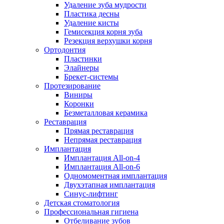
Удаление зуба мудрости
Пластика десны
Удаление кисты
Гемисекция корня зуба
Резекция верхушки корня
Ортодонтия
Пластинки
Элайнеры
Брекет-системы
Протезирование
Виниры
Коронки
Безметалловая керамика
Реставрация
Прямая реставрация
Непрямая реставрация
Имплантация
Имплантация All-on-4
Имплантация All-on-6
Одномоментная имплантация
Двухэтапная имплантация
Синус-лифтинг
Детская стоматология
Профессиональная гигиена
Отбеливание зубов