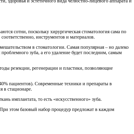
и, здоровья и эстетичного вида челюстно-лицевого аппарата и
аются сотни, поскольку хирургическая стоматология сама по
 соответственно, инструментов и материалов.
мешательством в стоматологии. Самая популярная – но далеко
проблемного зуба, а его удаление будет последним, самым
етоды резекции, регенерации и пластики, позволяющие
 40% пациентов). Современные техники и препараты в
я в стационаре.
ань имплантата, то есть «искусственного» зуба.
 При этом базовый набор процедур предложат в каждом