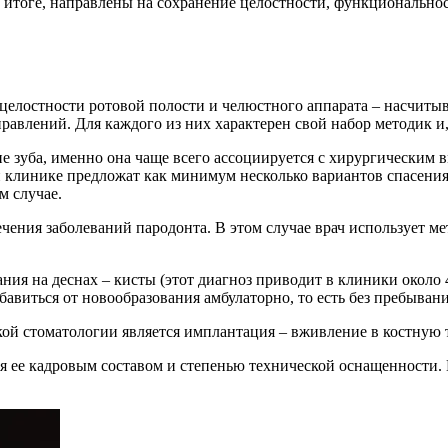
 итоге, направлены на сохранение целостности, функциональност
целостности ротовой полости и челюстного аппарата – насчитыв
авлений. Для каждого из них характерен свой набор методик и,
 зуба, именно она чаще всего ассоциируется с хирургическим в
й клинике предложат как минимум несколько вариантов спасения 
м случае.
ечения заболеваний пародонта. В этом случае врач использует м
ия на деснах – кисты (этот диагноз приводит в клиники около
авиться от новообразования амбулаторно, то есть без пребывани
й стоматологии является имплантация – вживление в костную тк
я ее кадровым составом и степенью технической оснащенности.