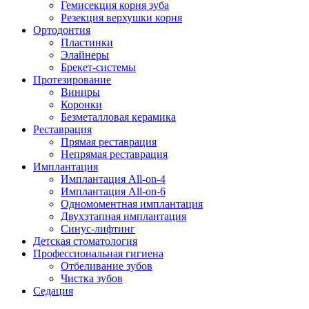
Гемисекция корня зуба
Резекция верхушки корня
Ортодонтия
Пластинки
Элайнеры
Брекет-системы
Протезирование
Виниры
Коронки
Безметалловая керамика
Реставрация
Прямая реставрация
Непрямая реставрация
Имплантация
Имплантация All-on-4
Имплантация All-on-6
Одномоментная имплантация
Двухэтапная имплантация
Синус-лифтинг
Детская стоматология
Профессиональная гигиена
Отбеливание зубов
Чистка зубов
Седация