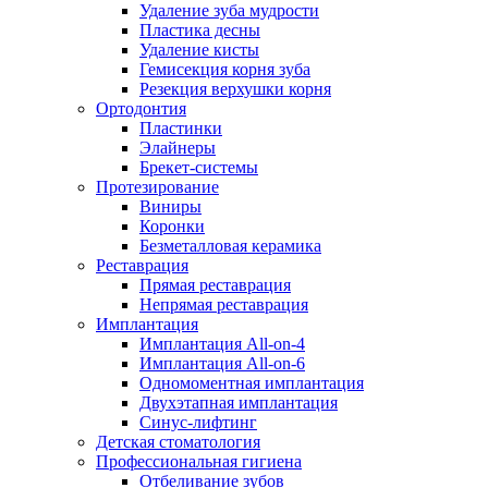
Удаление зуба мудрости
Пластика десны
Удаление кисты
Гемисекция корня зуба
Резекция верхушки корня
Ортодонтия
Пластинки
Элайнеры
Брекет-системы
Протезирование
Виниры
Коронки
Безметалловая керамика
Реставрация
Прямая реставрация
Непрямая реставрация
Имплантация
Имплантация All-on-4
Имплантация All-on-6
Одномоментная имплантация
Двухэтапная имплантация
Синус-лифтинг
Детская стоматология
Профессиональная гигиена
Отбеливание зубов