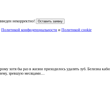
введен некорректно!
Оставить заявку
с
Политикой конфиденциальности
и
Политикой cookie
ому хотя бы раз в жизни приходилось удалять зуб. Белизна каби
блему, зревшую месяцами…